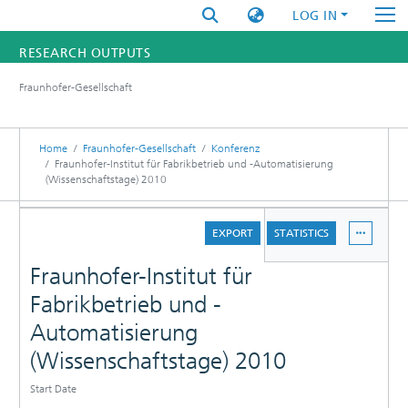
LOG IN
RESEARCH OUTPUTS
Fraunhofer-Gesellschaft
FUNDINGS & PROJECTS
RESEARCHERS
Home
Fraunhofer-Gesellschaft
Konferenz
Fraunhofer-Institut für Fabrikbetrieb und -Automatisierung
(Wissenschaftstage) 2010
INSTITUTES
DETAILS
STATISTICS
EXPORT
STATISTICS
Fraunhofer-Institut für
Fabrikbetrieb und -
Automatisierung
(Wissenschaftstage) 2010
Start Date