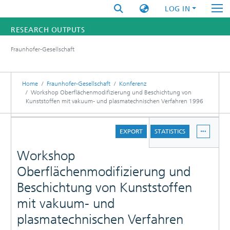
LOG IN
RESEARCH OUTPUTS
Fraunhofer-Gesellschaft
FUNDINGS & PROJECTS
RESEARCHERS
Home
Fraunhofer-Gesellschaft
Konferenz
Workshop Oberflächenmodifizierung und Beschichtung von
Kunststoffen mit vakuum- und plasmatechnischen Verfahren 1996
INSTITUTES
DETAILS
STATISTICS
EXPORT
STATISTICS
Workshop
Oberflächenmodifizierung und
Beschichtung von Kunststoffen
mit vakuum- und
plasmatechnischen Verfahren