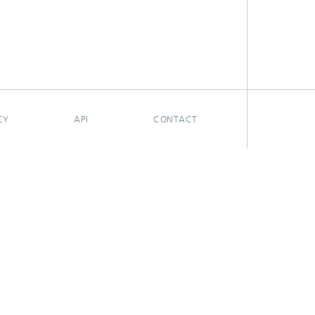
CY
API
CONTACT