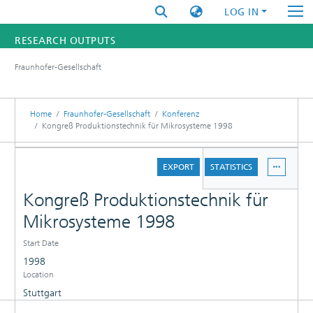
LOG IN
RESEARCH OUTPUTS
Fraunhofer-Gesellschaft
FUNDINGS & PROJECTS
RESEARCHERS
Home
Fraunhofer-Gesellschaft
Konferenz
Kongreß Produktionstechnik für Mikrosysteme 1998
INSTITUTES
DETAILS
EXPORT
STATISTICS
STATISTICS
Kongreß Produktionstechnik für
Mikrosysteme 1998
Start Date
1998
Location
Stuttgart