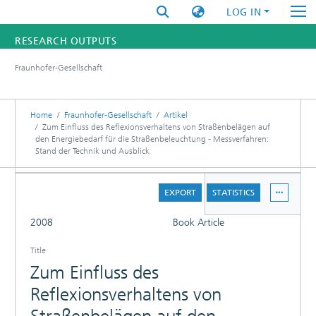
LOG IN
RESEARCH OUTPUTS
Fraunhofer-Gesellschaft
FUNDINGS & PROJECTS
RESEARCHERS
Home
Fraunhofer-Gesellschaft
Artikel
Zum Einfluss des Reflexionsverhaltens von Straßenbelägen auf
den Energiebedarf für die Straßenbeleuchtung - Messverfahren:
INSTITUTES
Stand der Technik und Ausblick
STATISTICS
DETAILS
EXPORT
STATISTICS
FULL
2008
Book Article
Title
Zum Einfluss des
Reflexionsverhaltens von