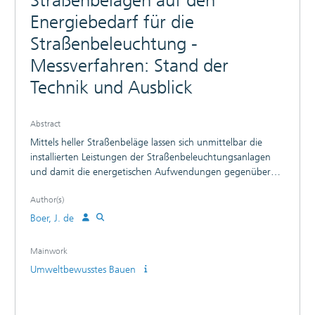
Straßenbelägen auf den
Energiebedarf für die
Straßenbeleuchtung -
Messverfahren: Stand der
Technik und Ausblick
Abstract
Mittels heller Straßenbeläge lassen sich unmittelbar die
installierten Leistungen der Straßenbeleuchtungsanlagen
und damit die energetischen Aufwendungen gegenüber
dunklereren Belägen bei Einhaltung der gleichen
Author(s)
verkehrssicherheitstechnischen Anforderungen senken.
Somit kommt der genauen Kenntnis des
Boer, J. de
Reflexionsverhaltens von Straßenbelägen zur gezielten
Auslegung der Beleuchtungsanlage hohe Bedeutung zu.
Mainwork
Das Reflexionsverhalten sollte nach Möglichkeit über einen
Umweltbewusstes Bauen
definierten Bereich des zu untersuchenden Belags
zerstörungsfrei vor Ort ermittelt werden. Da durch die
Abnutzung von Straßenbelägen sich über die Zeit auch