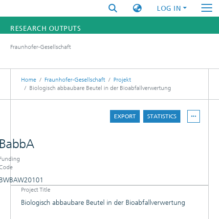
LOG IN
RESEARCH OUTPUTS
Fraunhofer-Gesellschaft
FUNDINGS & PROJECTS
RESEARCHERS
Home
Fraunhofer-Gesellschaft
Projekt
Biologisch abbaubare Beutel in der Bioabfallverwertung
INSTITUTES
EXPORT
STATISTICS
STATISTICS
BabbA
Funding
Code
BWBAW20101
Project Title
DETAILS
Biologisch abbaubare Beutel in der Bioabfallverwertung
RESULTS